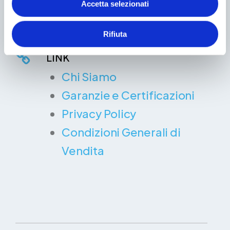
Fax: 02 871 63 587
Accetta selezionati
Rifiuta
LINK
Chi Siamo
Garanzie e Certificazioni
Privacy Policy
Condizioni Generali di
Vendita