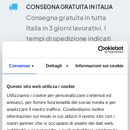
CONSEGNA GRATUITA IN ITALIA
Consegna gratuita in tutta
Italia in 3 giorni lavorativi. I
tempi di spedizione indicati
sono validi esclusivamente
per gli articoli disponibili.
Consenso
Dettagli
Informazioni sui cookie
CONSULENZA
Questo sito web utilizza i cookie
PERSONALIZZATA
Utilizziamo i cookie per personalizzare contenuti ed
I nostri professionisti saranno
annunci, per fornire funzionalità dei social media e per
sempre a tua disposizione
analizzare il nostro traffico. Condividiamo inoltre
informazioni sul modo in cui utilizzi il nostro sito con i
per una consulenza
nostri partner che si occupano di analisi dei dati web,