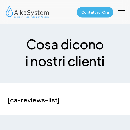
Skip
Men
Contattaci Ora
to
main
content
Cosa dicono
i nostri clienti
[ca-reviews-list]