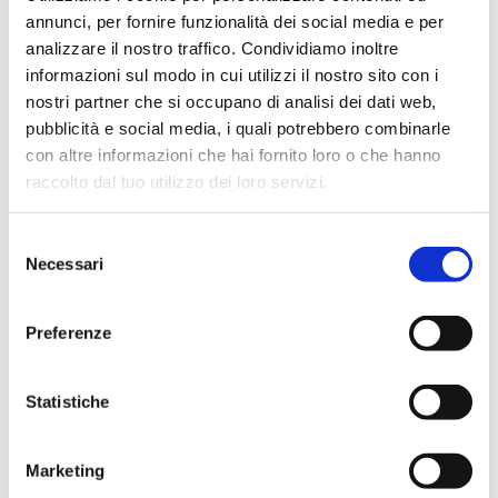
generazione
annunci, per fornire funzionalità dei social media e per
analizzare il nostro traffico. Condividiamo inoltre
informazioni sul modo in cui utilizzi il nostro sito con i
Lo ionizzatore d’acqua alcalina
nostri partner che si occupano di analisi dei dati web,
AlkaSystem più potente, più
pubblicità e social media, i quali potrebbero combinarle
con altre informazioni che hai fornito loro o che hanno
tecnologico e più intelligente.
raccolto dal tuo utilizzo dei loro servizi.
Con risparmio di energia.
con Idrogeno Molecolare
Selezione
Necessari
del
consenso
Scopri di più
C
o
n
t
a
t
t
a
c
i
Preferenze
Statistiche
Marketing